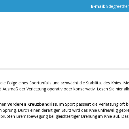
E-mail:
8degreeth
 die Folge eines Sportunfalls und schwächt die Stabilität des Knies. 
d Ausmaß der Verletzung operativ oder konservativ. Lesen Sie hier al
inen
vorderen Kreuzbandriss
. Im Sport passiert die Verletzung of
Sprung. Durch einen derartigen Sturz wird das Knie unfreiwillig geb
r abrupten Bremsbewegung bei gleichzeitiger Drehung im Knie auf. Das