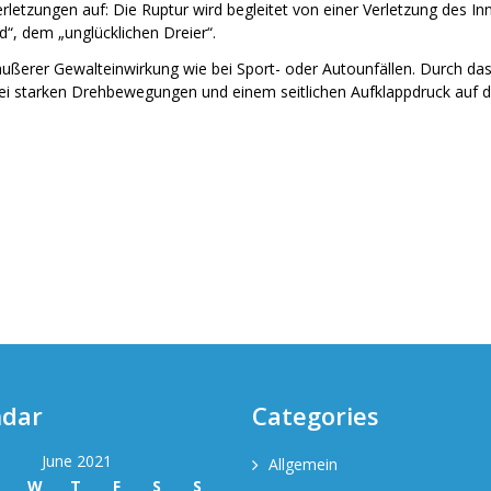
rletzungen auf: Die Ruptur wird begleitet von einer Verletzung des 
ad“, dem „unglücklichen Dreier“.
e äußerer Gewalteinwirkung wie bei Sport- oder Autounfällen. Durc
bei starken Drehbewegungen und einem seitlichen Aufklappdruck auf d
ndar
Categories
June 2021
Allgemein
T
W
T
F
S
S