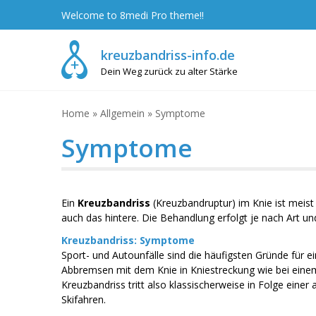
Skip
Welcome to 8medi Pro theme!!
to
content
kreuzbandriss-info.de
Dein Weg zurück zu alter Stärke
Home
»
Allgemein
»
Symptome
Symptome
Ein
Kreuzbandriss
(Kreuzbandruptur) im Knie ist meist
auch das hintere. Die Behandlung erfolgt je nach Art un
Kreuzbandriss: Symptome
Sport- und Autounfälle sind die häufigsten Gründe für e
Abbremsen mit dem Knie in Kniestreckung wie bei einem 
Kreuzbandriss tritt also klassischerweise in Folge eine
Skifahren.