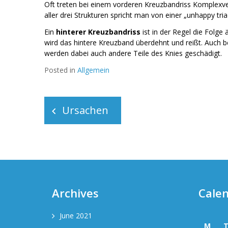
Oft treten bei einem vorderen Kreuzbandriss Komplexve
aller drei Strukturen spricht man von einer „unhappy tri
Ein
hinterer Kreuzbandriss
ist in der Regel die Folg
wird das hintere Kreuzband überdehnt und reißt. Auch 
werden dabei auch andere Teile des Knies geschädigt.
Posted in
Allgemein
Post
navigation
Ursachen
Archives
Cale
June 2021
M